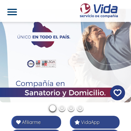
Afiliarme
VidaApp