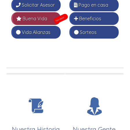
Solicitar Asesor
Pago en casa
Buena Vida
Beneficios
Novedad
Vida Alianzas
Sorteos
Nuestra Historia
Nuestra Gente