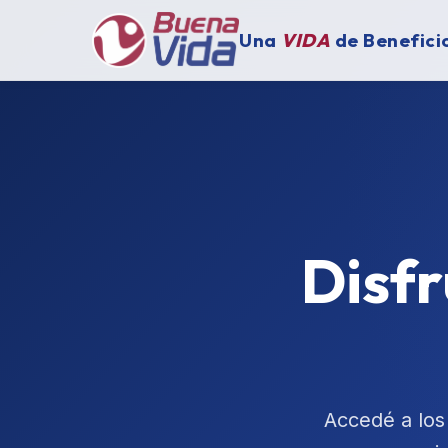
Una
VIDA
de Benefici
Disf
Accedé a los