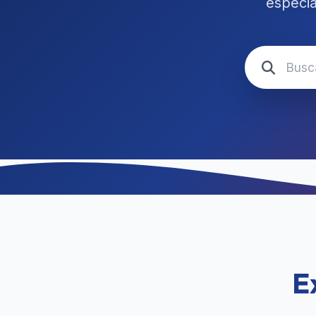
especia
E