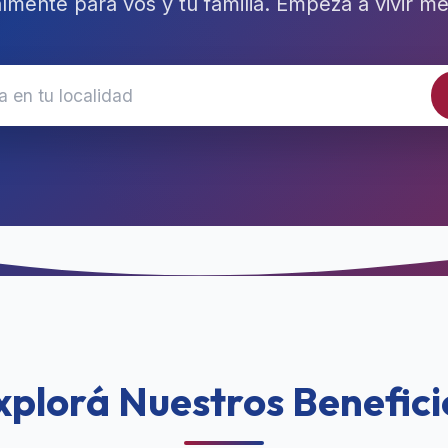
lmente para vos y tu familia. Empezá a vivir me
xplorá Nuestros Benefici