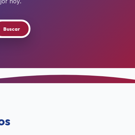
jor hoy.
Buscar
os