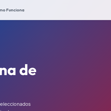
mo Funciona
ena de
seleccionados